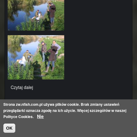
Czytaj dalej
wpis
Zarybianie
węgorzem
Strona
zw.nfish.com.pl
używa plików cookie. Brak zmiany ustawień
-
przeglądarki oznacza zgodę na ich użycie. Więcej szczegółów w naszej
2014
Formularz
Nie
Polityce Cookies.
-
część
wyszukiwania
Szukaj
OK
3