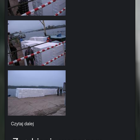
Czytaj dalej
wpis
Zarybianie
węgorzem