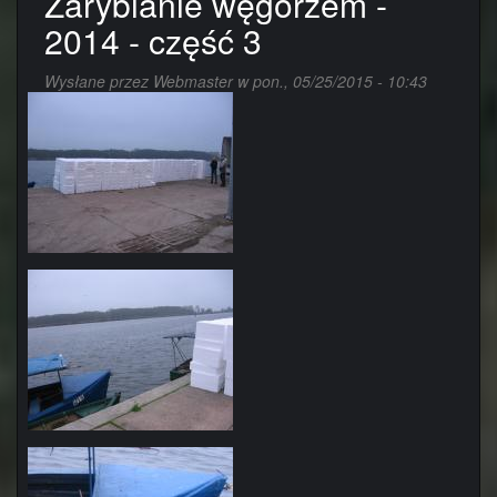
Zarybianie węgorzem -
-
2014 - część 3
2014
-
część
Wysłane przez
Webmaster
w pon., 05/25/2015 - 10:43
2